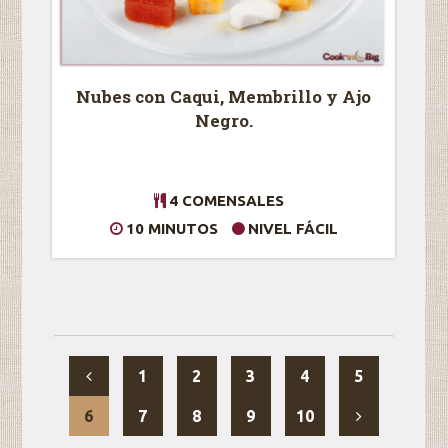
Nubes con Caqui, Membrillo y Ajo
Negro.
4 COMENSALES
10 MINUTOS
NIVEL FÁCIL
1
2
3
4
5
6
7
8
9
10