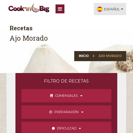
ESPAÑOL
Recetas
Ajo Morado
INICIO
AJO MORADO
FILTRO DE RECETAS
COMENSALES
PREPARACIÓN
DIFICULTAD