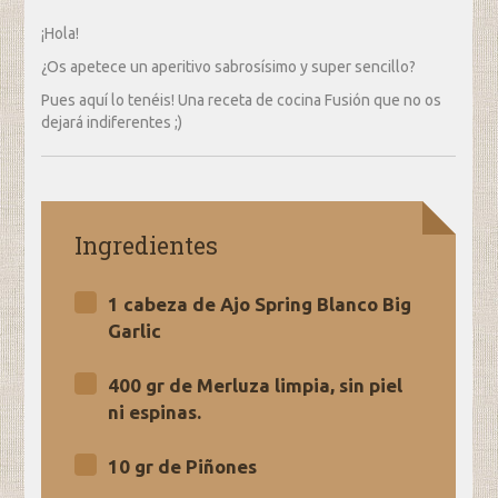
¡Hola!
¿Os apetece un aperitivo sabrosísimo y super sencillo?
Pues aquí lo tenéis! Una receta de cocina Fusión que no os
dejará indiferentes ;)
Ingredientes
1 cabeza de Ajo Spring Blanco Big
Garlic
400 gr de Merluza limpia, sin piel
ni espinas.
10 gr de Piñones