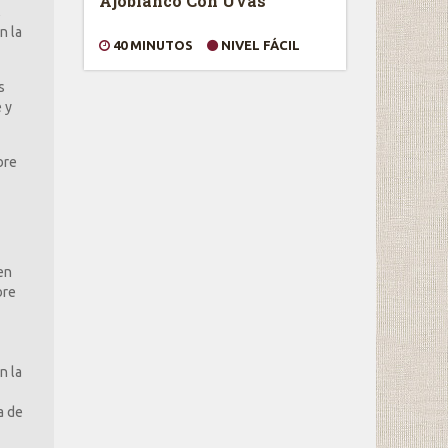
Ajoblanco Con Uvas
,
n la
40 MINUTOS
NIVEL FÁCIL
s
 y
bre
en
bre
n la
a de