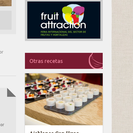
or
Otras recetas
lor